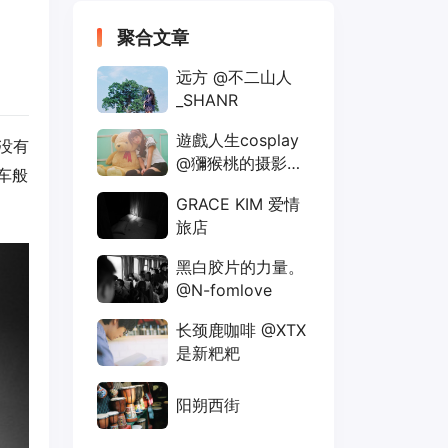
聚合文章
远方 @不二山人
_SHANR
遊戲人生cosplay
们没有
@獼猴桃的摄影之
车般
旅
GRACE KIM 爱情
旅店
黑白胶片的力量。
@N-fomlove
长颈鹿咖啡 @XTX
是新粑粑
阳朔西街