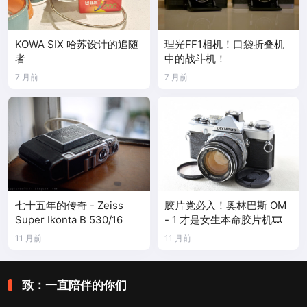
KOWA SIX 哈苏设计的追随
理光FF1相机！口袋折叠机
者
中的战斗机！
7 月前
7 月前
七十五年的传奇 - Zeiss
胶片党必入！奥林巴斯 OM
Super Ikonta B 530/16
- 1 才是女生本命胶片机🎞️
11 月前
11 月前
致：一直陪伴的你们