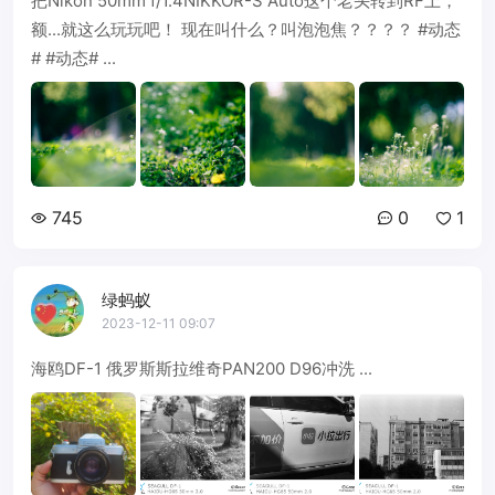
把Nikon 50mm f/1.4NIKKOR-S Auto这个老头转到RF上，
额...就这么玩玩吧！ 现在叫什么？叫泡泡焦？？？？ #动态
# #动态# ...
745
0
1
绿蚂蚁
2023-12-11 09:07
海鸥DF-1 俄罗斯斯拉维奇PAN200 D96冲洗 ...