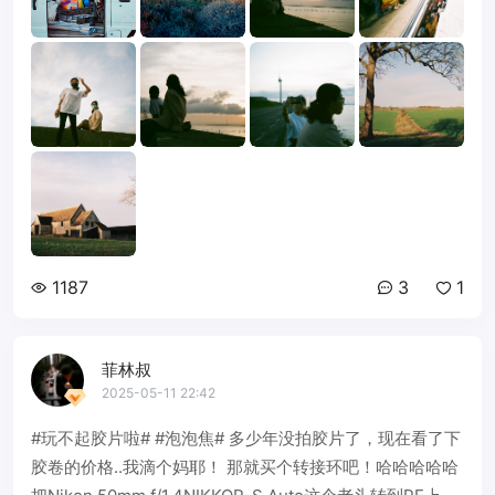
1187
3
1
菲林叔
2025-05-11 22:42
#玩不起胶片啦# #泡泡焦# 多少年没拍胶片了，现在看了下
胶卷的价格..我滴个妈耶！ 那就买个转接环吧！哈哈哈哈哈