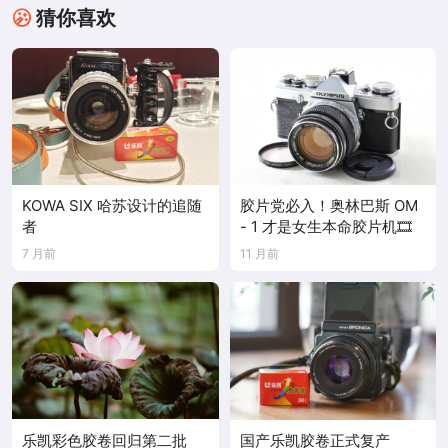
猜你喜欢
KOWA SIX 哈苏设计的追随
胶片党必入！奥林巴斯 OM
者
- 1 才是女生本命胶片机🎞️
7 月前
11 月前
乐凯彩色胶卷回归第二批
国产乐凯胶卷正式复产