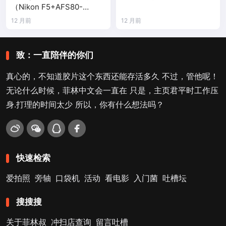
（Nikon F5+AFS80-
200mm/2.8）
12 月前
12 月前
致：一直陪伴的你们
真心的，不知道胶片这个东西还能存活多久 不过，管他呢！
无论什么时候，菲林中文会一直在 只是，主页君平时工作压
身.打理的时间太少 所以，你有什么想法吗？
快速检索
爱拍照
旁轴
口袋机
活动
看电影
入门菌
吐槽坛
搜搜搜
关于菲林叔
冲扫店查询
留言吐槽