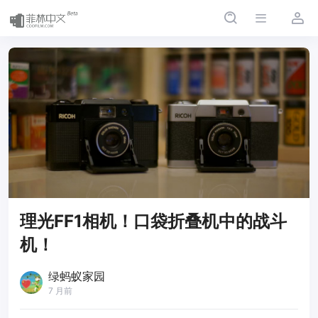
理光FF1相机！口袋折叠机中的战斗
机！
绿蚂蚁家园
7 月前