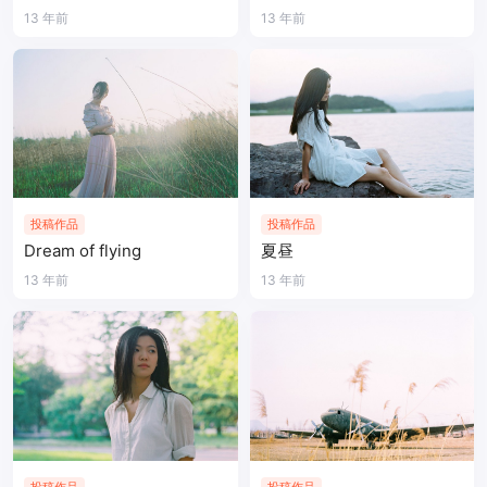
13 年前
13 年前
投稿作品
投稿作品
Dream of flying
夏昼
13 年前
13 年前
投稿作品
投稿作品