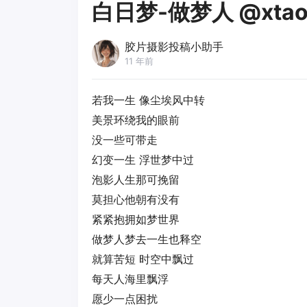
白日梦-做梦人 @xtaof
胶片摄影投稿小助手
11 年前
若我一生 像尘埃风中转
美景环绕我的眼前
没一些可带走
幻变一生 浮世梦中过
泡影人生那可挽留
莫担心他朝有没有
紧紧抱拥如梦世界
做梦人梦去一生也释空
就算苦短 时空中飘过
每天人海里飘浮
愿少一点困扰