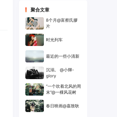
聚合文章
8个月@富察氏膠
片
时光列车
最近的一些小清新
沉溺。 @小輝-
glory
“一个吹着北风的周
末”@一棵风花树
春日映画@嘉致耿