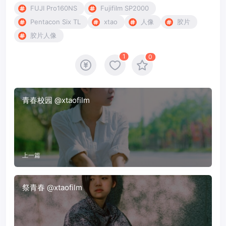
FUJI Pro160NS
Fujifilm SP2000
Pentacon Six TL
xtao
人像
胶片
胶片人像
1
0
青春校园 @xtaofilm
上一篇
祭青春 @xtaofilm