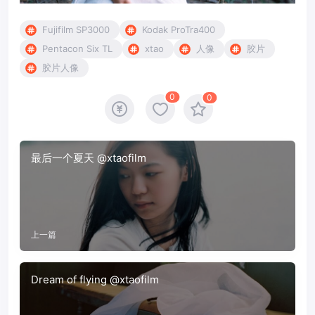
Fujifilm SP3000
Kodak ProTra400
Pentacon Six TL
xtao
人像
胶片
胶片人像
0
0
最后一个夏天 @xtaofilm
上一篇
Dream of flying @xtaofilm