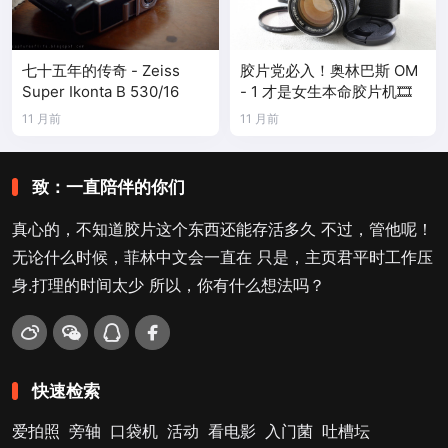
七十五年的传奇 - Zeiss
胶片党必入！奥林巴斯 OM
Super Ikonta B 530/16
- 1 才是女生本命胶片机🎞️
11 月前
11 月前
致：一直陪伴的你们
真心的，不知道胶片这个东西还能存活多久 不过，管他呢！
无论什么时候，菲林中文会一直在 只是，主页君平时工作压
身.打理的时间太少 所以，你有什么想法吗？
快速检索
爱拍照
旁轴
口袋机
活动
看电影
入门菌
吐槽坛