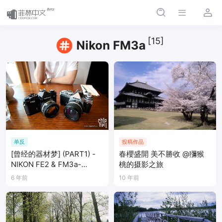
[15]
Nikon FM3a
单反
投稿作品
[曾经的器材梦] (PART1) -
春櫻盛開 美不勝收 @獼猴
NIKON FE2 & FM3a-
桃的摄影之旅
ByCHH:keavensheng
6 年前
10 年前