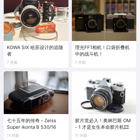
KOWA SIX 哈苏设计的追随
理光FF1相机！口袋折叠机
者
中的战斗机！
7 月前
7 月前
七十五年的传奇 - Zeiss
胶片党必入！奥林巴斯 OM
Super Ikonta B 530/16
- 1 才是女生本命胶片机🎞️
11 月前
11 月前