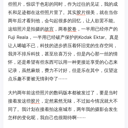
些照片，惊叹于色彩的同时，作为过往的见证，我的成
长和足迹都在这些照片里了。其实
胶片
很美，就在当你
两年后才看到他，会勾起很多的回忆，让人欲罢不能。
这组照片是拍摄的
故宫
，两卷
胶卷
，一半用已经停产的
Fuji Reala，一半用已经破产保护的Kodak Ektar。真是
让人唏嘘不已，科技的进步挤压着怀旧党的生存空间，
我并不排斥科技，甚至欣喜万分，但是内心那一丝的情
怀，还是希望有些东西可以用一种更接近享受的心态来
记录，虽然麻烦，费力不讨好，但是乐在其中，仅望这
点乐趣不要被无情剥夺了⋯⋯
大约两年前这些照片的数码版本都被发过了，要是当时
接着发这些
胶片
，定然索然无味，不过如今情况就大不
同了。我计划在接着拍这座城市，两年我的摄影会发生
怎样的变化呢，我自己也很期待啊⋯⋯