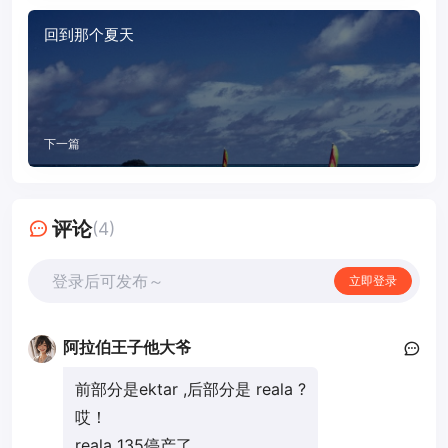
回到那个夏天
下一篇
评论
(4)
登录后可发布～
立即登录
阿拉伯王子他大爷
前部分是ektar ,后部分是 reala ?
哎！
reala 135停产了...