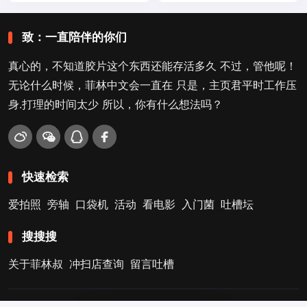
致：一直陪伴的你们
真心的，不知道胶片这个东西还能存活多久 不过，管他呢！
无论什么时候，菲林中文会一直在 只是，主页君平时工作压
身.打理的时间太少 所以，你有什么想法吗？
快速检索
爱拍照
旁轴
口袋机
活动
看电影
入门菌
吐槽坛
搜搜搜
关于菲林叔
冲扫店查询
留言吐槽
Copyright © 2009-2026
菲林中文-独立胶片摄影门户！
. .
.
.