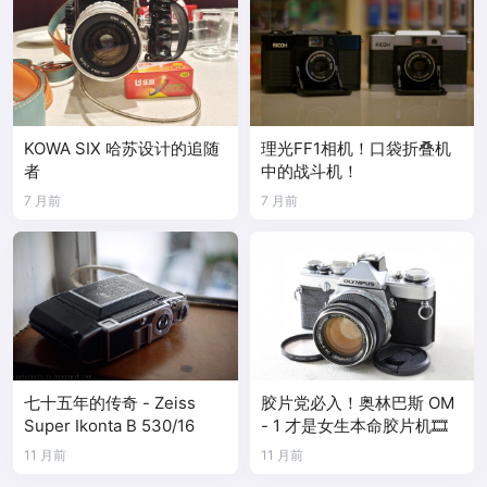
KOWA SIX 哈苏设计的追随
理光FF1相机！口袋折叠机
者
中的战斗机！
7 月前
7 月前
七十五年的传奇 - Zeiss
胶片党必入！奥林巴斯 OM
Super Ikonta B 530/16
- 1 才是女生本命胶片机🎞️
11 月前
11 月前