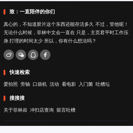
致：一直陪伴的你们
真心的，不知道胶片这个东西还能存活多久 不过，管他呢！
无论什么时候，菲林中文会一直在 只是，主页君平时工作压
身.打理的时间太少 所以，你有什么想法吗？
快速检索
爱拍照
旁轴
口袋机
活动
看电影
入门菌
吐槽坛
搜搜搜
关于菲林叔
冲扫店查询
留言吐槽
Copyright © 2009-2026
菲林中文-独立胶片摄影门户！
. .
.
.
5