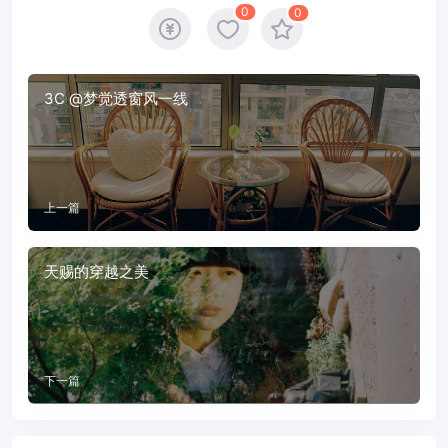
0
0
3C @梦觉透窗风一线
上一篇
天赐的穿越之美
下一篇