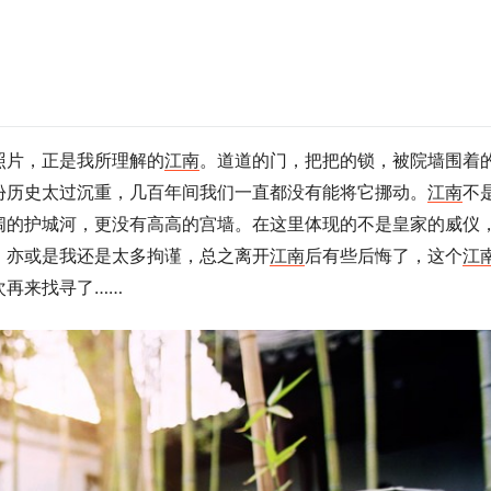
照片，正是我所理解的
江南
。道道的门，把把的锁，被院墙围着
份历史太过沉重，几百年间我们一直都没有能将它挪动。
江南
不
阔的护城河，更没有高高的宫墙。在这里体现的不是皇家的威仪
，亦或是我还是太多拘谨，总之离开
江南
后有些后悔了，这个
江
次再来找寻了……