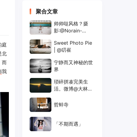
聚合文章
帅帅哒风格？摄
影:@Norain-
France
Sweet Photo Pie
的庭
| @叨崔
是北
宁静而又神秘的世
，而
界
南
我
琐碎拼凑完美生
活。微博@大林五
姑娘
哲蚌寺
「不期而遇」