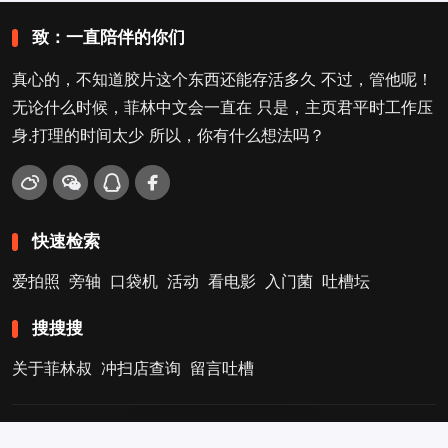
致：一直陪伴的你们
真心的，不知道胶片这个东西还能存活多久 不过，管他呢！
无论什么时候，菲林中文会一直在 只是，主页君平时工作压
身.打理的时间太少 所以，你有什么想法吗？
快速检索
爱拍照
旁轴
口袋机
活动
看电影
入门菌
吐槽坛
搜搜搜
关于菲林叔
冲扫店查询
留言吐槽
Copyright © 2009-2026
菲林中文-独立胶片摄影门户！
. .
.
.
3
京ICP备11041739号