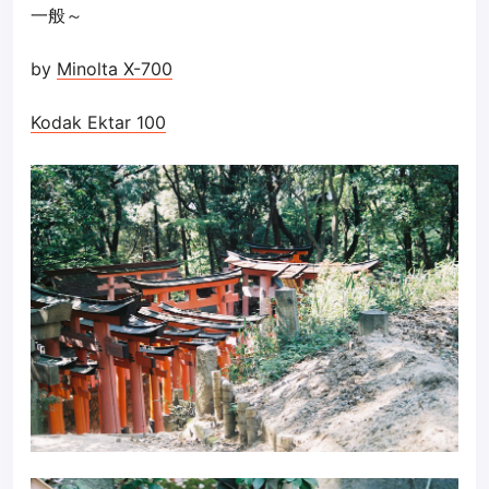
一般～
by
Minolta X-700
Kodak Ektar 100