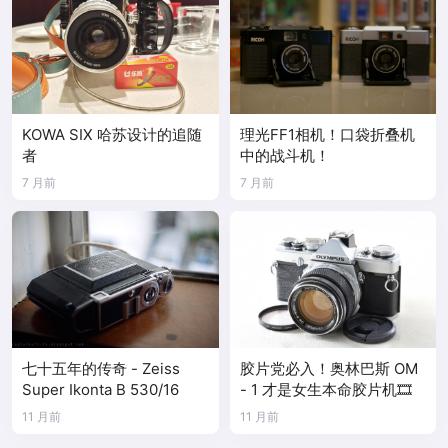
KOWA SIX 哈苏设计的追随
理光FF1相机！口袋折叠机
者
中的战斗机！
7 月前
7 月前
七十五年的传奇 - Zeiss
胶片党必入！奥林巴斯 OM
Super Ikonta B 530/16
- 1 才是女生本命胶片机🎞️
11 月前
11 月前