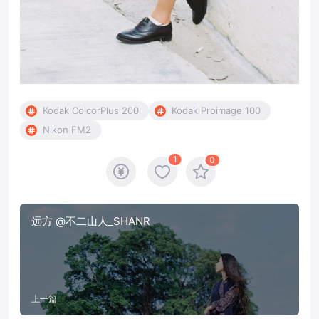
Kodak ColcorPlus 200
Kodak Proimage 100
Nikon FM2
1
0
远方 @不二山人_SHANR
上一篇