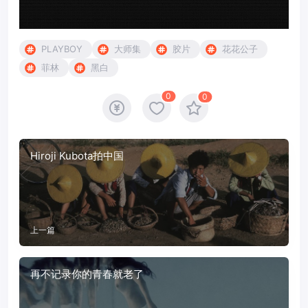
PLAYBOY
大师集
胶片
花花公子
菲林
黑白
0
0
Hiroji Kubota拍中国
上一篇
再不记录你的青春就老了