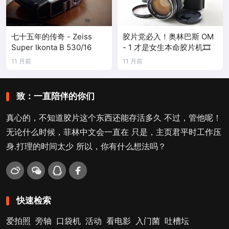
七十五年的传奇 - Zeiss
胶片党必入！奥林巴斯 OM
Super Ikonta B 530/16
- 1 才是女生本命胶片机🎞️
11 月前
11 月前
致：一直陪伴的你们
真心的，不知道胶片这个东西还能存活多久 不过，管他呢！
无论什么时候，菲林中文会一直在 只是，主页君平时工作压
身.打理的时间太少 所以，你有什么想法吗？
快速检索
爱拍照
旁轴
口袋机
活动
看电影
入门菌
吐槽坛