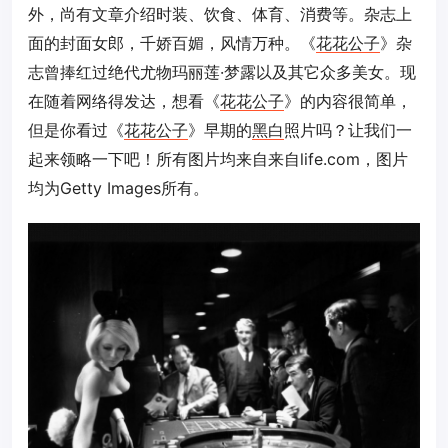
外，尚有文章介绍时装、饮食、体育、消费等。杂志上
面的封面女郎，千娇百媚，风情万种。《
花花公子
》杂
志曾捧红过绝代尤物玛丽莲·梦露以及其它众多美女。现
在随着网络得发达，想看
《
花花公子
》的内容很简单，
但是你看过《
花花公子
》早期的
黑白
照片吗？让我们一
起来领略一下吧！所有图片均来自来自life.com，图片
均为Getty Images所有。