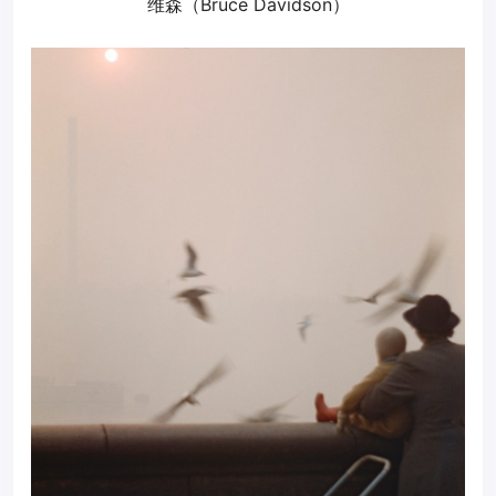
维森（Bruce Davidson）