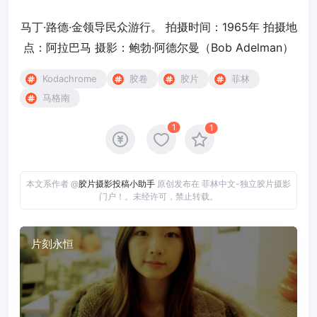
马丁·路德·金领导民众游行。 拍摄时间：1965年 拍摄地
点：阿拉巴马 摄影：鲍勃·阿德尔曼（Bob Adelman）
Kodachrome
胶卷
胶片
菲林
马格南
1
1
本文系作者 @
胶片摄影投稿小助手
原创发布在 菲林中文-独立胶片摄影
门户！。未经许可，禁止转载。
片刻永恒