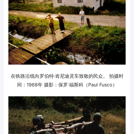
在铁路沿线向罗伯特·肯尼迪灵车致敬的民众。 拍摄时
间：1968年 摄影：保罗·福斯科（Paul Fusco）