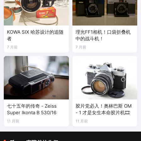
KOWA SIX 哈苏设计的追随
理光FF1相机！口袋折叠机
者
中的战斗机！
7 月前
7 月前
七十五年的传奇 - Zeiss
胶片党必入！奥林巴斯 OM
Super Ikonta B 530/16
- 1 才是女生本命胶片机🎞️
11 月前
11 月前