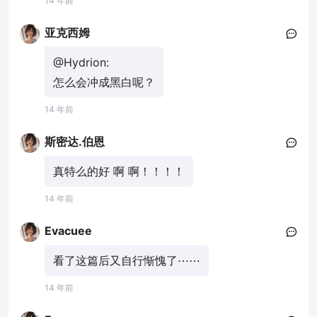
14 年前
亚克西姆
@Hydrion:
怎么会冲成黑白呢？
14 年前
斯密达.伯恩
真特么的好 啊 啊！！！！
14 年前
Evacuee
看了这篇后又自行惭愧了⋯⋯
14 年前