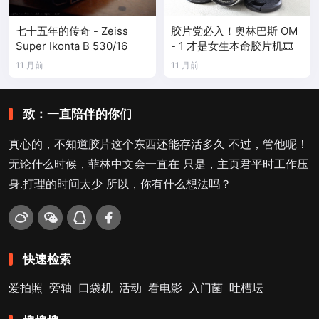
七十五年的传奇 - Zeiss
胶片党必入！奥林巴斯 OM
Super Ikonta B 530/16
- 1 才是女生本命胶片机🎞️
11 月前
11 月前
致：一直陪伴的你们
真心的，不知道胶片这个东西还能存活多久 不过，管他呢！
无论什么时候，菲林中文会一直在 只是，主页君平时工作压
身.打理的时间太少 所以，你有什么想法吗？
快速检索
爱拍照
旁轴
口袋机
活动
看电影
入门菌
吐槽坛