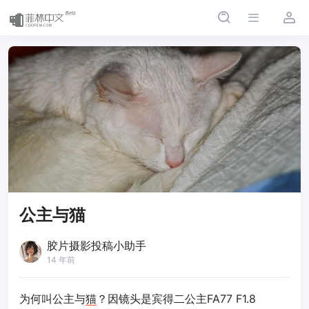
公主与猫
胶片摄影投稿小助手
14 年前
为何叫公主与
猫
？因镜头是宾得二公主FA77 F1.8