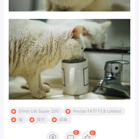
Efiniti UXi Super 200
Pentax FA77 F1.8 Limited
猫
胶片
菲林
0
0