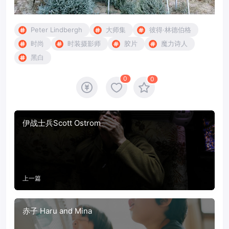
Peter Lindbergh
大师集
彼得·林德伯格
时尚
时装摄影师
胶片
魔力诗人
黑白
0
0
伊战士兵Scott Ostrom
上一篇
赤子 Haru and Mina