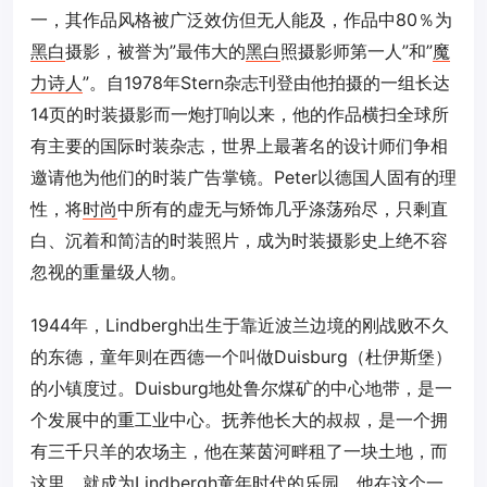
一，其作品风格被广泛效仿但无人能及，作品中80％为
黑白
摄影，被誉为”最伟大的
黑白
照摄影师第一人”和”
魔
力诗人
”。自1978年Stern杂志刊登由他拍摄的一组长达
14页的时装摄影而一炮打响以来，他的作品横扫全球所
有主要的国际时装杂志，世界上最著名的设计师们争相
邀请他为他们的时装广告掌镜。Peter以德国人固有的理
性，将
时尚
中所有的虚无与矫饰几乎涤荡殆尽，只剩直
白、沉着和简洁的时装照片，成为时装摄影史上绝不容
忽视的重量级人物。
1944年，Lindbergh出生于靠近波兰边境的刚战败不久
的东德，童年则在西德一个叫做Duisburg（杜伊斯堡）
的小镇度过。Duisburg地处鲁尔煤矿的中心地带，是一
个发展中的重工业中心。抚养他长大的叔叔，是一个拥
有三千只羊的农场主，他在莱茵河畔租了一块土地，而
这里，就成为Lindbergh童年时代的乐园。他在这个一