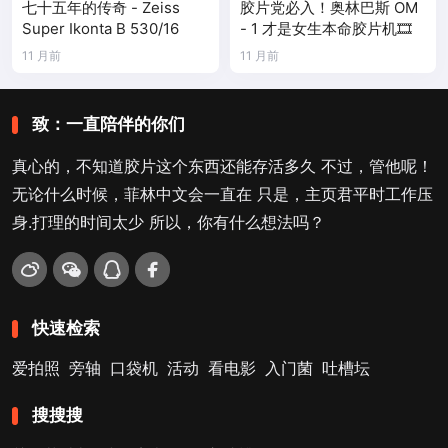
七十五年的传奇 - Zeiss
胶片党必入！奥林巴斯 OM
Super Ikonta B 530/16
- 1 才是女生本命胶片机🎞️
11 月前
11 月前
致：一直陪伴的你们
真心的，不知道胶片这个东西还能存活多久 不过，管他呢！
无论什么时候，菲林中文会一直在 只是，主页君平时工作压
身.打理的时间太少 所以，你有什么想法吗？
快速检索
爱拍照
旁轴
口袋机
活动
看电影
入门菌
吐槽坛
搜搜搜