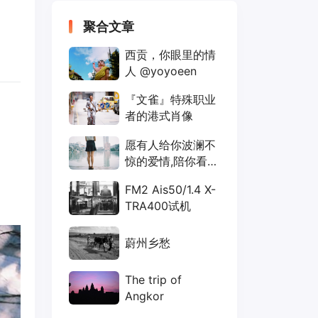
聚合文章
西贡，你眼里的情
人 @yoyoeen
『文雀』特殊职业
者的港式肖像
愿有人给你波澜不
惊的爱情,陪你看细
水常流的风景@修
FM2 Ais50/1.4 X-
图师-东子
TRA400试机
蔚州乡愁
The trip of
Angkor