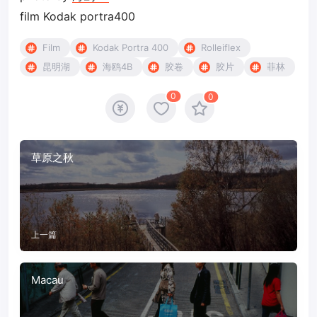
film Kodak portra400
Film
Kodak Portra 400
Rolleiflex
昆明湖
海鸥4B
胶卷
胶片
菲林
0
0
草原之秋
上一篇
Macau