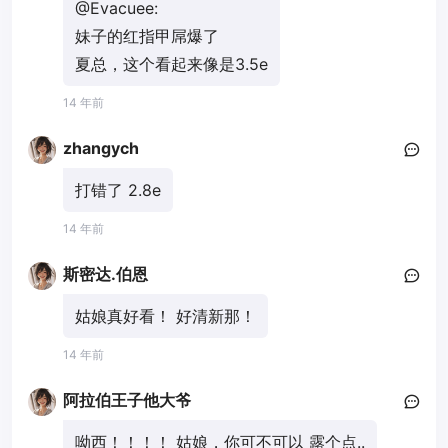
@Evacuee:
妹子的红指甲屌爆了
夏总，这个看起来像是3.5e
14 年前
zhangych
打错了 2.8e
14 年前
斯密达.伯恩
姑娘真好看！ 好清新那！
14 年前
阿拉伯王子他大爷
呦西！！！！ 姑娘，你可不可以 露个点..