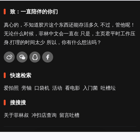
致：一直陪伴的你们
真心的，不知道胶片这个东西还能存活多久 不过，管他呢！
无论什么时候，菲林中文会一直在 只是，主页君平时工作压
身.打理的时间太少 所以，你有什么想法吗？
快速检索
爱拍照
旁轴
口袋机
活动
看电影
入门菌
吐槽坛
搜搜搜
关于菲林叔
冲扫店查询
留言吐槽
Copyright © 2009-2026
菲林中文-独立胶片摄影门户！
. .
.
.
12
京ICP备11041739号