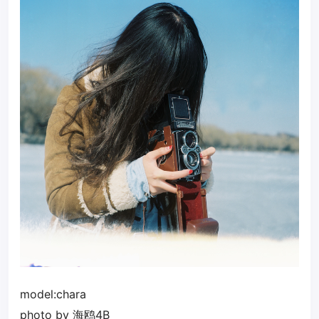
model:chara
photo by
海鸥4B