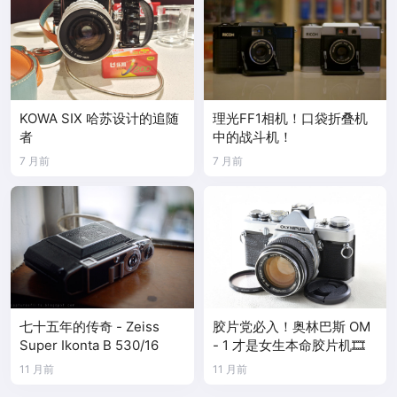
KOWA SIX 哈苏设计的追随
理光FF1相机！口袋折叠机
者
中的战斗机！
7 月前
7 月前
七十五年的传奇 - Zeiss
胶片党必入！奥林巴斯 OM
Super Ikonta B 530/16
- 1 才是女生本命胶片机🎞️
11 月前
11 月前