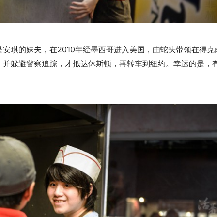
安琪的妹夫，在2010年经墨西哥进入美国，由蛇头带领在得克
，并躲避警察追踪，才抵达休斯顿，再转车到纽约。幸运的是，