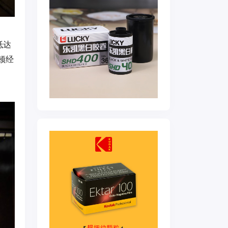
抵达
顿经