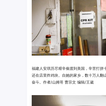
福建人安琪历尽艰辛偷渡到美国，辛苦打拼
还在店里炸鸡块。自她的家乡，数十万人翻
奋斗。作者/山姆哥 曹宗文 编辑/王崴