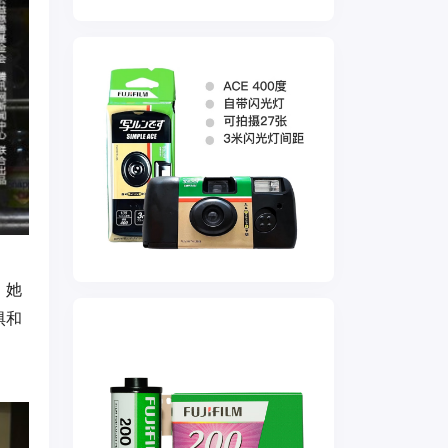
，她
惧和