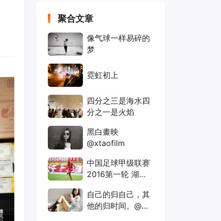
聚合文章
像气球一样易碎的
梦
霓虹初上
四分之三是海水四
分之一是火焰
黑白畫映
@xtaofilm
中国足球甲级联赛
2016第一轮 湖南
湘涛vs北京人和 赛
自己的归自己，其
果0:0
他的归时间。@人
称阿坤