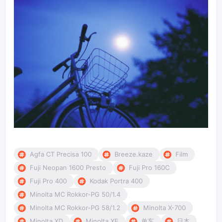
Agfa CT Precisa 100
Breeze.kaze
Film
Fuji Neopan 1600 Presto
Fuji Pro 160C
Fuji Pro 400
Kodak Portra 400
Minolta MC Rokkor-PG 50/1.4
Minolta MC Rokkor-PG 58/1.2
Minolta X-700
Minolta XD
Minolta XE
单车
日本