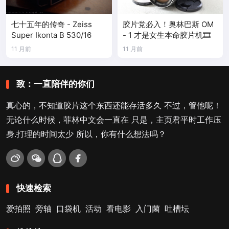
七十五年的传奇 - Zeiss
胶片党必入！奥林巴斯 OM
Super Ikonta B 530/16
- 1 才是女生本命胶片机🎞️
11 月前
11 月前
致：一直陪伴的你们
真心的，不知道胶片这个东西还能存活多久 不过，管他呢！
无论什么时候，菲林中文会一直在 只是，主页君平时工作压
身.打理的时间太少 所以，你有什么想法吗？
快速检索
爱拍照
旁轴
口袋机
活动
看电影
入门菌
吐槽坛