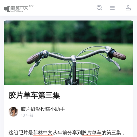
胶片单车第三集
胶片摄影投稿小助手
13 年前
这组照片是
菲林中文
从年前分享到
胶片
单车
的第三集，