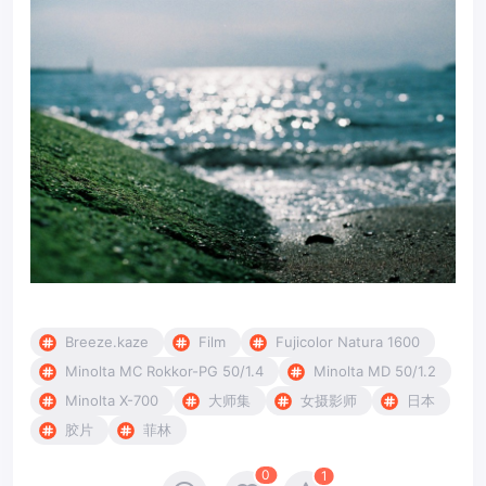
Breeze.kaze
Film
Fujicolor Natura 1600
Minolta MC Rokkor-PG 50/1.4
Minolta MD 50/1.2
Minolta X-700
大师集
女摄影师
日本
胶片
菲林
0
1