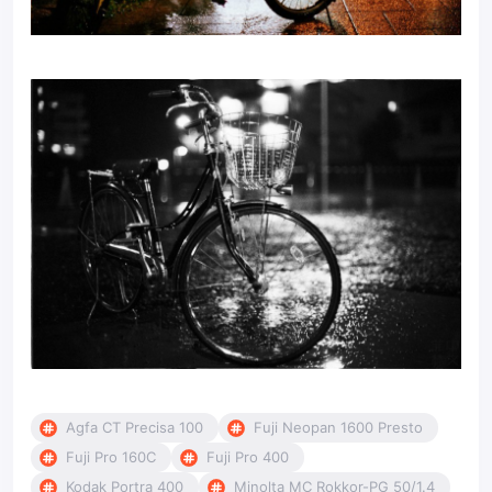
Agfa CT Precisa 100
Fuji Neopan 1600 Presto
Fuji Pro 160C
Fuji Pro 400
Kodak Portra 400
Minolta MC Rokkor-PG 50/1.4