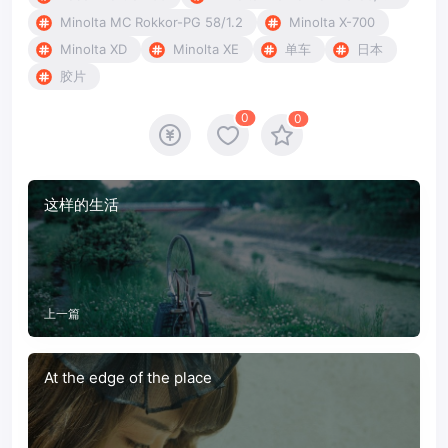
Minolta MC Rokkor-PG 58/1.2
Minolta X-700
Minolta XD
Minolta XE
单车
日本
胶片
0
0
这样的生活
上一篇
At the edge of the place