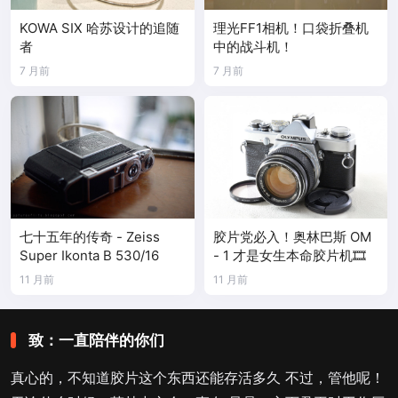
KOWA SIX 哈苏设计的追随
理光FF1相机！口袋折叠机
者
中的战斗机！
7 月前
7 月前
七十五年的传奇 - Zeiss
胶片党必入！奥林巴斯 OM
Super Ikonta B 530/16
- 1 才是女生本命胶片机🎞️
11 月前
11 月前
致：一直陪伴的你们
真心的，不知道胶片这个东西还能存活多久 不过，管他呢！