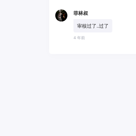
菲林叔
审核过了..过了
4 年前