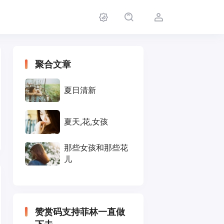
聚合文章
夏日清新
夏天,花,女孩
那些女孩和那些花
儿
赞赏码支持菲林一直做