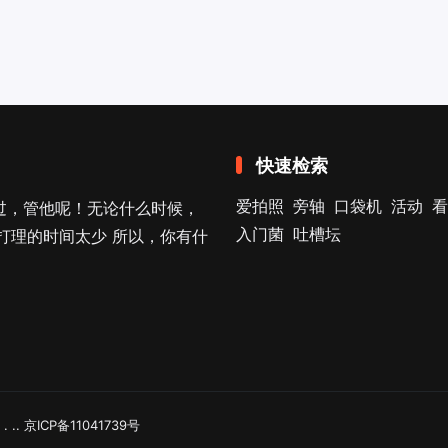
快速检索
爱拍照
旁轴
口袋机
活动
看
过，管他呢！无论什么时候，
入门菌
吐槽坛
打理的时间太少 所以，你有什
. .
.
.
京ICP备11041739号