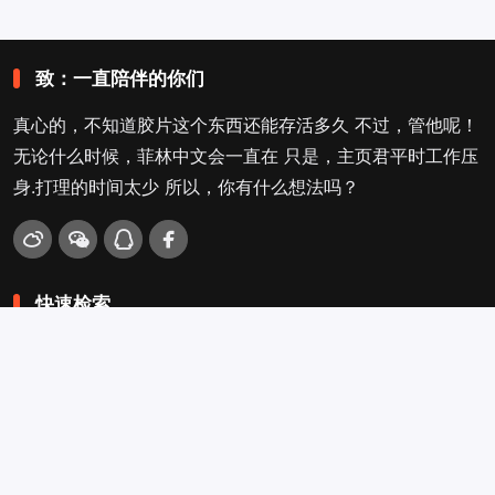
致：一直陪伴的你们
真心的，不知道胶片这个东西还能存活多久 不过，管他呢！
无论什么时候，菲林中文会一直在 只是，主页君平时工作压
身.打理的时间太少 所以，你有什么想法吗？
快速检索
爱拍照
旁轴
口袋机
活动
看电影
入门菌
吐槽坛
搜搜搜
关于菲林叔
冲扫店查询
留言吐槽