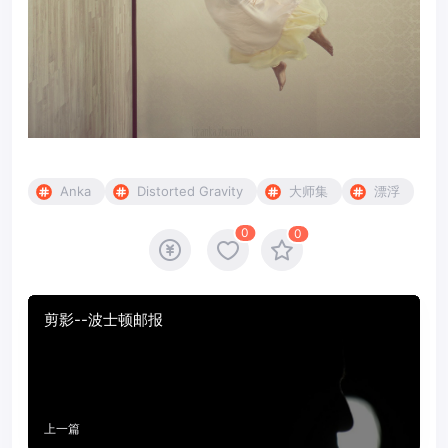
Anka
Distorted Gravity
大师集
漂浮
0
0
剪影--波士顿邮报
上一篇