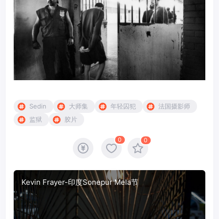
Sedin
大师集
年轻囚犯
法国摄影师
监狱
胶片
0
0
Kevin Frayer-印度Sonepur Mela节