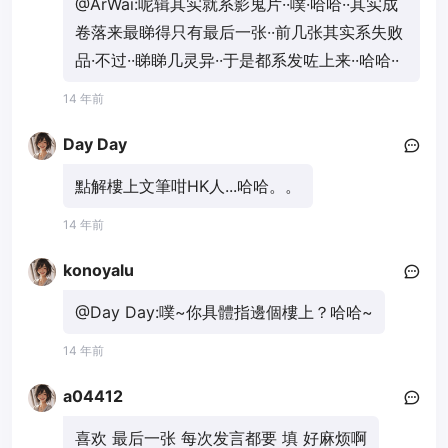
@ArWai:
呢辑其实就系影鬼片··噗·哈哈··其实成
卷落来最睇得只有最后一张··前几张其实系失败
品·不过··睇睇几灵异··于是都系发咗上来··哈哈··
14 年前
Day Day
點解樓上文筆咁HK人...哈哈。。
14 年前
konoyalu
@Day Day:
噗~你具體指邊個樓上？哈哈~
14 年前
a04412
喜欢 最后一张 每次发言都要 填 好麻烦啊