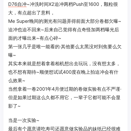
D76
自冲
~冲洗时间X2迫冲两档Push至1600，颗粒很
大，有点超出了意料，
Me Super晚间的测光有问题弄得前面大部分卷都欠曝~
迫冲也迫不回来~后来自己觉得有点奇怪加两档曝光后
面的才曝出来~有点心碎~
第一张几乎是唯一能看的·其他要么太黑没对到焦要么欠
曝~
其实本来就是想着拿着相机想出去玩玩，没有想太多，
也不想有期待~顺便想试试400度在晚上拍迫冲会有什
么效果~
当然拿着一卷2001年4月便过期的卷做实验有点不严谨·
但是如果过期这么久都不用它，一辈子它都可能不会显
影了~
当是一次实验~
最后有个愿意请吃寿司还愿意做实验品的妹纸已经很难