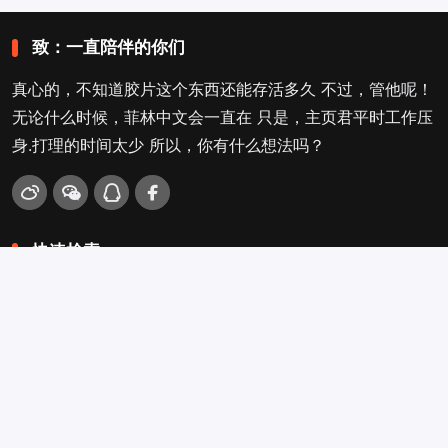
致：一直陪伴的你们
真心的，不知道胶片这个东西还能存活多久 不过，管他呢！
无论什么时候，菲林中文会一直在 只是，主页君平时工作压
身.打理的时间太少 所以，你有什么想法吗？
快速检索
爱拍照
旁轴
口袋机
活动
看电影
入门菌
吐槽坛
搜搜搜
关于菲林叔
冲扫店查询
留言吐槽
Copyright © 2009-2026
菲林中文-独立胶片摄影门户！
. .
.
.