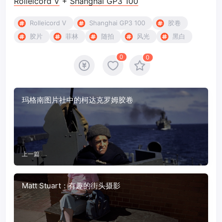
Rolleicord V
+
Shanghai GP3 100
Rolleicord V
Shanghai GP3 100
胶卷
胶片
菲林
随拍
风光
黑白
0
0
玛格南图片社中的柯达克罗姆胶卷
上一篇
Matt Stuart：有趣的街头摄影