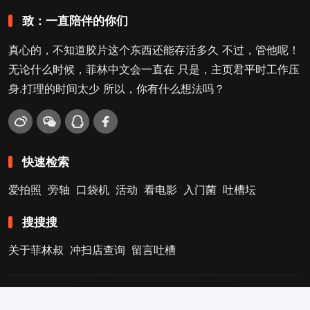
致：一直陪伴的你们
真心的，不知道胶片这个东西还能存活多久 不过，管他呢！
无论什么时候，菲林中文会一直在 只是，主页君平时工作压
身.打理的时间太少 所以，你有什么想法吗？
快速检索
爱拍照
旁轴
口袋机
活动
看电影
入门菌
吐槽坛
搜搜搜
关于菲林叔
冲扫店查询
留言吐槽
Copyright © 2009-2026
菲林中文-独立胶片摄影门户！
. .
.
.
7
京ICP备11041739号