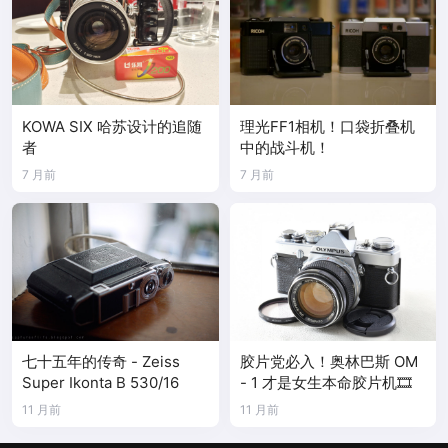
KOWA SIX 哈苏设计的追随
理光FF1相机！口袋折叠机
者
中的战斗机！
7 月前
7 月前
七十五年的传奇 - Zeiss
胶片党必入！奥林巴斯 OM
Super Ikonta B 530/16
- 1 才是女生本命胶片机🎞️
11 月前
11 月前