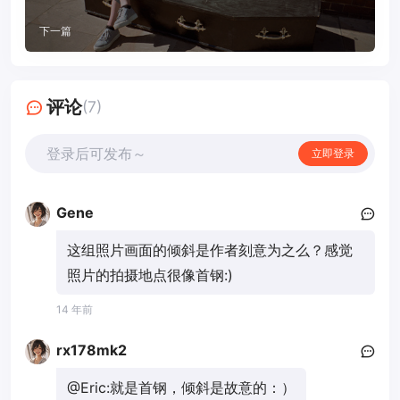
下一篇
评论
(7)
登录后可发布～
立即登录
Gene
这组照片画面的倾斜是作者刻意为之么？感觉
照片的拍摄地点很像首钢:)
14 年前
rx178mk2
@Eric:
就是首钢，倾斜是故意的：）