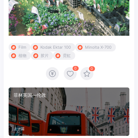
Film
Kodak Ektar 100
Minolta X-700
植物
胶片
霓虹
0
0
菲林英国—伦敦
上一篇