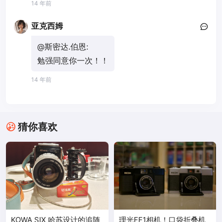
14 年前
亚克西姆
@斯密达.伯恩:
勉强同意你一次！！
14 年前
猜你喜欢
KOWA SIX 哈苏设计的追随
理光FF1相机！口袋折叠机