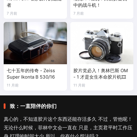
者
中的战斗机！
7 月前
7 月前
七十五年的传奇 - Zeiss
胶片党必入！奥林巴斯 OM
Super Ikonta B 530/16
- 1 才是女生本命胶片机🎞️
11 月前
11 月前
致：一直陪伴的你们
真心的，不知道胶片这个东西还能存活多久 不过，管他呢！
无论什么时候，菲林中文会一直在 只是，主页君平时工作压
身.打理的时间太少 所以，你有什么想法吗？