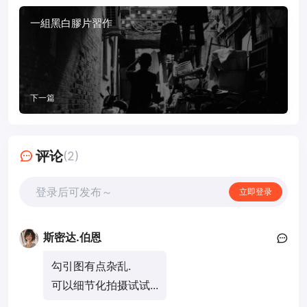
一組黑白膠片習作
下一篇
评论
(2)
登录后可发布～
立即登录
斯密达.伯恩
勾引图有点杂乱.
可以细节化拍摄试试...