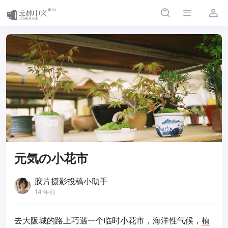
元気の小花市
胶片摄影投稿小助手
14 年前
去大阪城的路上巧遇一个临时小花市，海洋性气候，
植