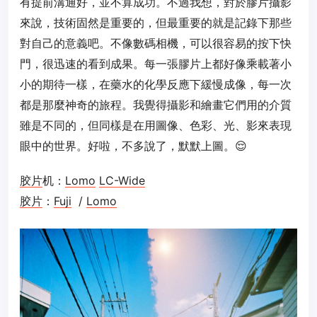
有提前溝通好，並不算成功。不過我想，對於膠片攝影
來說，技術固然是重要的，但最重要的就是記錄下那些
對自己的意義吧。不像數碼相機，可以很容易的按下快
門，很迅速的看到成果。每一張膠片上都好像乘載著小
小的期待一樣，在藥水的化學反應下緩慢成像，每一次
都是那麼神奇的旅程。我覺得攝影和繪畫它們用的介質
雖是不同的，但同樣是在用圖像、色彩、光、影來表現
眼中的世界。好啦，不多說了，默默上圖。😌
胶片
机：
Lomo
LC-Wide
胶片
：
Fuji
/
Lomo