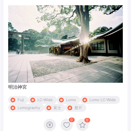
明治神宮
Fuji
LC-Wide
Lomo
Lomo LC-Wide
Lomograohy
富士
胶片
0
0