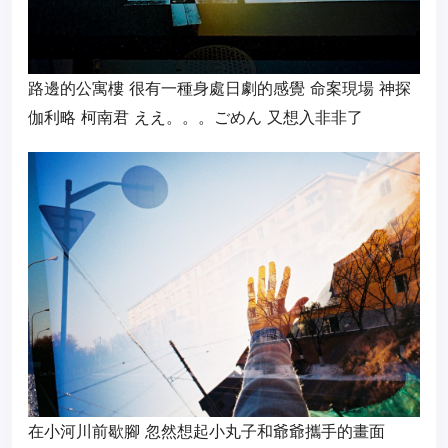
路邊的公寓樓 很有一種身處日劇的感覺 命案現場 神探
伽利略 柯南君 ええ。。。ごめん 又想入非非了
在小河川前歇腳 忽然想起小丸子和爺爺攜手的畫面