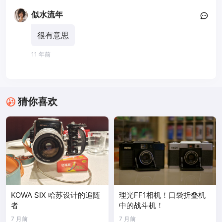
似水流年
很有意思
11 年前
猜你喜欢
KOWA SIX 哈苏设计的追随
理光FF1相机！口袋折叠机
者
中的战斗机！
7 月前
7 月前