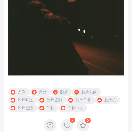
人像
美女
胶片
胶片人像
胶片味道
胶片摄影
胶片日常
胶片机
胶片生活
菲林
菲林中文
2
0