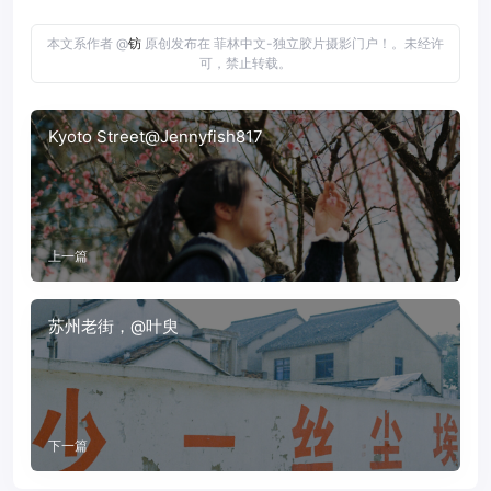
本文系作者 @
钫
原创发布在 菲林中文-独立胶片摄影门户！。未经许
可，禁止转载。
Kyoto Street@Jennyfish817
上一篇
苏州老街，@叶臾
下一篇