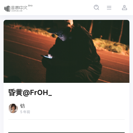
昏黄@FrOH_
钫
5 年前