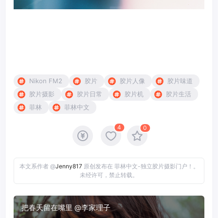
Nikon FM2
胶片
胶片人像
胶片味道
胶片摄影
胶片日常
胶片机
胶片生活
菲林
菲林中文
4
0
本文系作者 @
Jenny817
原创发布在 菲林中文-独立胶片摄影门户！。
未经许可，禁止转载。
把春天留在嘴里 @李家理子