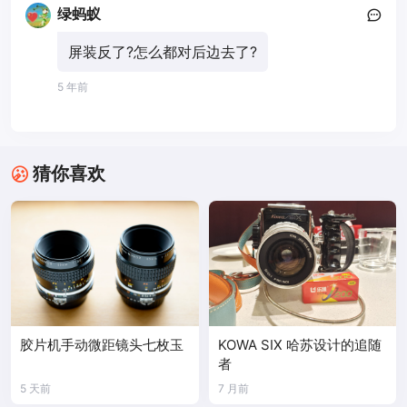
绿蚂蚁
屏装反了?怎么都对后边去了?
5 年前
猜你喜欢
胶片机手动微距镜头七枚玉
KOWA SIX 哈苏设计的追随
者
5 天前
7 月前