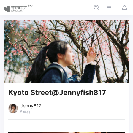
Kyoto Street@Jennyfish817
Jenny817
5 年前