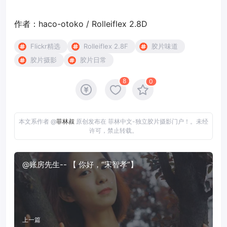
作者：haco-otoko / Rolleiflex 2.8D
Flickr精选
Rolleiflex 2.8F
胶片味道
胶片摄影
胶片日常
8
0
本文系作者 @
菲林叔
原创发布在 菲林中文-独立胶片摄影门户！。未经
许可，禁止转载。
@账房先生-- 【 你好，“宋智孝”】
上一篇