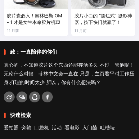
胶片党必入！奥林巴斯 OM
胶片小白的 “摆烂式” 摄影神
- 1 才是女生本命胶片机🎞️
器，按下快门就赢了！
11 月前
11 月前
致：一直陪伴的你们
真心的，不知道胶片这个东西还能存活多久 不过，管他呢！
无论什么时候，菲林中文会一直在 只是，主页君平时工作压
身.打理的时间太少 所以，你有什么想法吗？
快速检索
爱拍照
旁轴
口袋机
活动
看电影
入门菌
吐槽坛