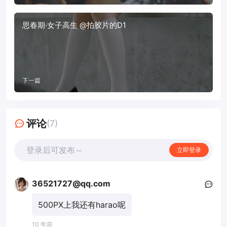
思春期·女子高生 @拍胶片的D1
下一篇
评论
(7)
登录后可发布～
立即登录
36521727@qq.com
500PX上我还有harao呢
10 年前