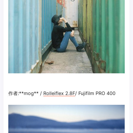
作者:**mog** /
Rolleiflex 2.8F
/ Fujifilm PRO 400