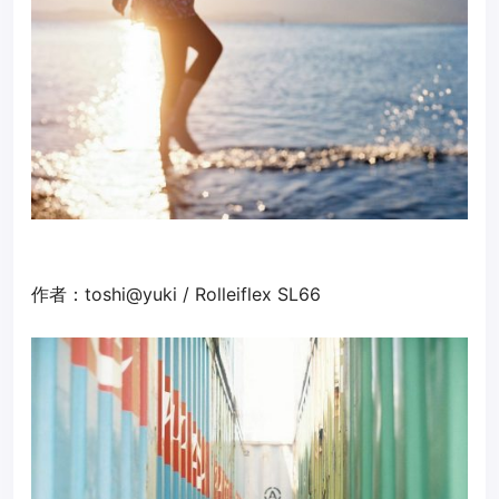
作者：toshi@yuki / Rolleiflex SL66