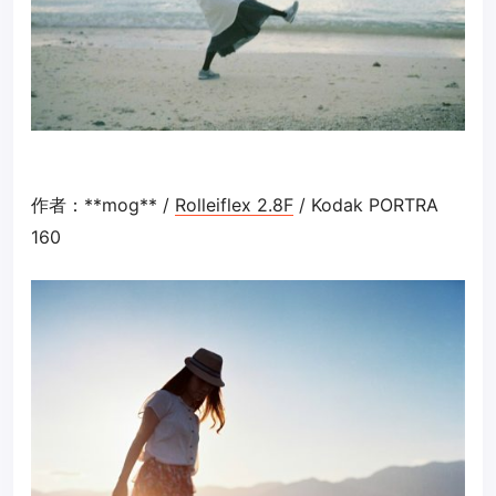
作者：**mog** /
Rolleiflex 2.8F
/ Kodak PORTRA
160