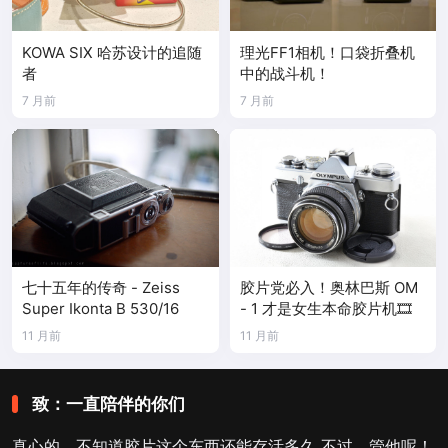
KOWA SIX 哈苏设计的追随
理光FF1相机！口袋折叠机
者
中的战斗机！
7 月前
7 月前
七十五年的传奇 - Zeiss
胶片党必入！奥林巴斯 OM
Super Ikonta B 530/16
- 1 才是女生本命胶片机🎞️
11 月前
11 月前
致：一直陪伴的你们
真心的，不知道胶片这个东西还能存活多久 不过，管他呢！