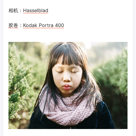
相机：
Hasselblad
胶卷
：
Kodak Portra 400