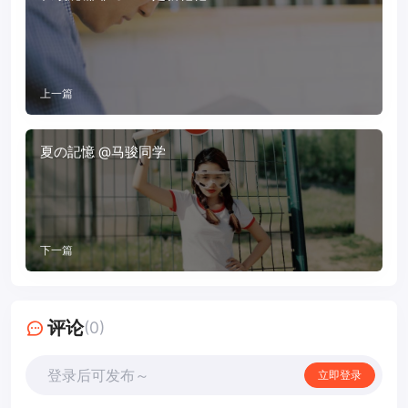
上一篇
夏の記憶 @马骏同学
下一篇
评论
(0)
登录后可发布～
立即登录