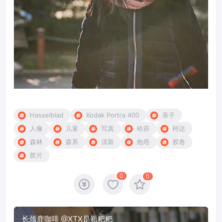
Hasselblad
Kodak Portra 400
亲子
人像
儿童
写真
哈苏
柯达
森林
森系
清新
炮塔
胶卷
胶片
0
0
长颈鹿咖啡 @XTX是新粑粑