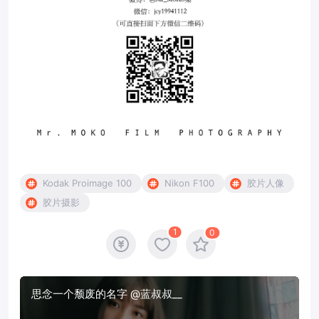
Kodak Proimage 100
Nikon F100
胶片人像
胶片摄影
1
0
思念一个颓废的名字 @蓝叔叔__