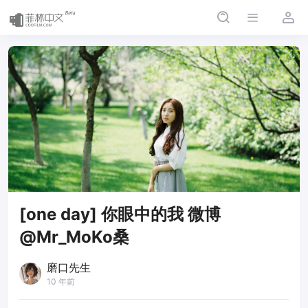
[one day] 你眼中的我 微博
@Mr_MoKo桑
磨口先生
10 年前