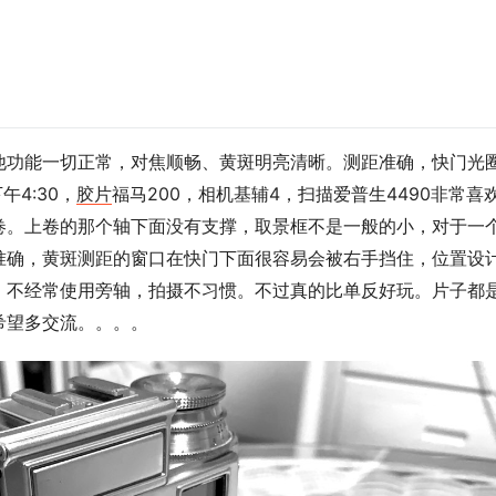
他功能一切正常，对焦顺畅、黄斑明亮清晰。测距准确，快门光
午4:30，
胶片
福马200，相机基辅4，扫描爱普生4490非常喜
卷。上卷的那个轴下面没有支撑，取景框不是一般的小，对于一
准确，黄斑测距的窗口在快门下面很容易会被右手挡住，位置设
。不经常使用旁轴，拍摄不习惯。不过真的比单反好玩。片子都
希望多交流。。。。