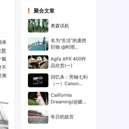
聚合文章
奥森试机
名为“生活”的庞然
圈准
巨物 @时雨
欢
胶
whisper
Agfa APX 400作
个戴
品欣赏(一)
计不
是测
回忆杀：旁轴七剑
（一）Canon
QL17 G3
California
Dreaming(@摄影
师李小白）
冬日的故宫