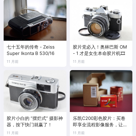
七十五年的传奇 - Zeiss
胶片党必入！奥林巴斯 OM
Super Ikonta B 530/16
- 1 才是女生本命胶片机🎞️
11 月前
11 月前
胶片小白的 “摆烂式” 摄影神
乐凯C200彩色胶片：买卷
器，按下快门就赢了！
即享全流程影像服务，让每
一帧时光都落地成诗
11 月前
11 月前