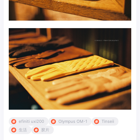
efiniti uxi200
Olympus OM-1
Tinseii
生活
胶片