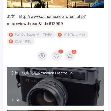
原文：
http://www.dchome.net/forum.php?
mod=viewthread&tid=612999
Fuji DL Super Mni TIARA
富士Tiara Mini
胶片口袋机
4
0
宁静、锐利闪亮的Yashica Electro 35
上一篇