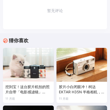
暂无评论
猜你喜欢
挖到宝！这台胶片机拍的照
胶片小白闭眼冲！柯达
片自带「电影感滤镜」
EKTAR H35N 半格相机，
Lomo LC-A（+）
400 元 get 复古快乐🎞️
11 月前
11 月前