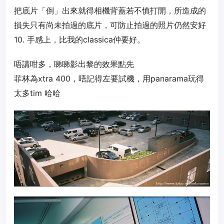
把底片「倒」出來就得相機背蓋若不慎打開，所造成的
損失只有尚未拍過的底片，可防止拍過的照片仍然安好
10. 手感上，比我的classica仲要好。
唔講咁多，睇睇影出黎的效果點先
菲林為xtra 400，唔記得左要試機，用panarama玩得
太多tim 哈哈