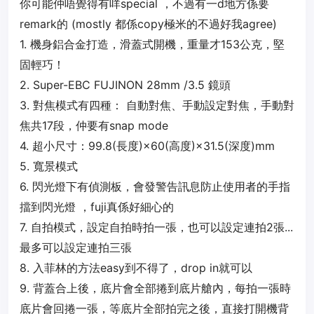
你可能仲唔覺得有咩special ，不過有一d地方係要
remark的 (mostly 都係copy極米的不過好我agree)
1. 機身鋁合金打造，滑蓋式開機，重量才153公克，堅
固輕巧！
2. Super-EBC FUJINON 28mm /3.5 鏡頭
3. 對焦模式有四種： 自動對焦、手動設定對焦，手動對
焦共17段，仲要有snap mode
4. 超小尺寸：99.8(長度)×60(高度)×31.5(深度)mm
5. 寬景模式
6. 閃光燈下有偵測板，會發警告訊息防止使用者的手指
擋到閃光燈 ，fuji真係好細心的
7. 自拍模式，設定自拍時拍一張，也可以設定連拍2張...
最多可以設定連拍三張
8. 入菲林的方法easy到不得了，drop in就可以
9. 背蓋合上後，底片會全部捲到底片艙內，每拍一張時
底片會回捲一張，等底片全部拍完之後，直接打開機背