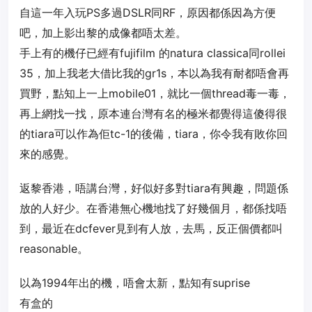
自這一年入玩PS多過DSLR同RF，原因都係因為方便
吧，加上影出黎的成像都唔太差。
手上有的機仔已經有fujifilm 的natura classica同rollei
35，加上我老大借比我的gr1s，本以為我有耐都唔會再
買野，點知上一上mobile01，就比一個thread毒一毒，
再上網找一找，原本連台灣有名的極米都覺得這傻得很
的tiara可以作為佢tc-1的後備，tiara，你令我有敗你回
來的感覺。
返黎香港，唔講台灣，好似好多對tiara有興趣，問題係
放的人好少。在香港無心機地找了好幾個月，都係找唔
到，最近在dcfever見到有人放，去馬，反正個價都叫
reasonable。
以為1994年出的機，唔會太新，點知有suprise
有盒的