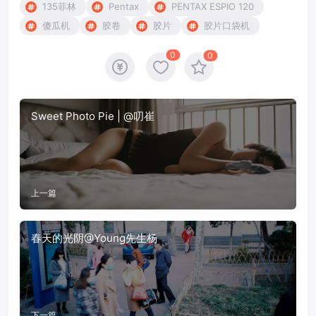
135菲林
Pentax
PENTAX ESPIO 120
傻瓜机
胶卷
胶片
胶片口袋机
0
0
Sweet Photo Pie | @叨崔
上一篇
春天的光阴@Young先生杨
下一篇