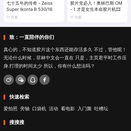
七十五年的传奇 - Zeiss
胶片党必入！奥林巴斯 OM
Super Ikonta B 530/16
- 1 才是女生本命胶片机🎞️
11 月前
11 月前
致：一直陪伴的你们
真心的，不知道胶片这个东西还能存活多久 不过，管他呢！
无论什么时候，菲林中文会一直在 只是，主页君平时工作压
身.打理的时间太少 所以，你有什么想法吗？
快速检索
爱拍照
旁轴
口袋机
活动
看电影
入门菌
吐槽坛
搜搜搜