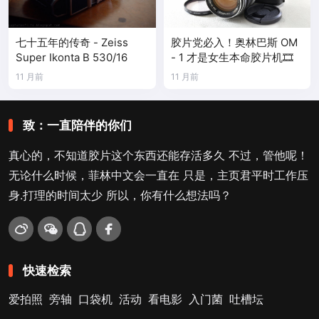
七十五年的传奇 - Zeiss
胶片党必入！奥林巴斯 OM
Super Ikonta B 530/16
- 1 才是女生本命胶片机🎞️
11 月前
11 月前
致：一直陪伴的你们
真心的，不知道胶片这个东西还能存活多久 不过，管他呢！
无论什么时候，菲林中文会一直在 只是，主页君平时工作压
身.打理的时间太少 所以，你有什么想法吗？
快速检索
爱拍照
旁轴
口袋机
活动
看电影
入门菌
吐槽坛