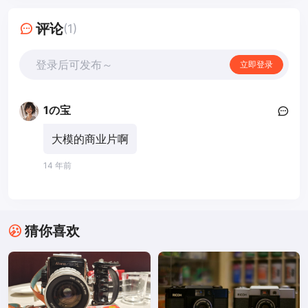
评论
(1)
登录后可发布～
立即登录
1の宝
大模的商业片啊
14 年前
猜你喜欢