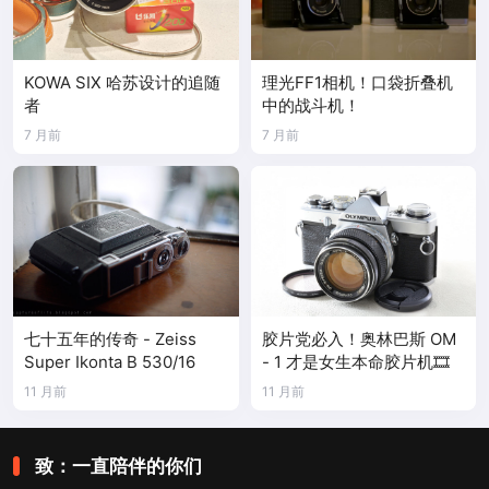
KOWA SIX 哈苏设计的追随
理光FF1相机！口袋折叠机
者
中的战斗机！
7 月前
7 月前
七十五年的传奇 - Zeiss
胶片党必入！奥林巴斯 OM
Super Ikonta B 530/16
- 1 才是女生本命胶片机🎞️
11 月前
11 月前
致：一直陪伴的你们