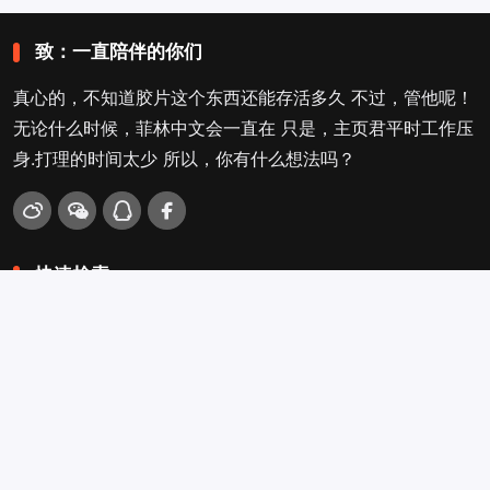
致：一直陪伴的你们
真心的，不知道胶片这个东西还能存活多久 不过，管他呢！
无论什么时候，菲林中文会一直在 只是，主页君平时工作压
身.打理的时间太少 所以，你有什么想法吗？
快速检索
爱拍照
旁轴
口袋机
活动
看电影
入门菌
吐槽坛
搜搜搜
关于菲林叔
冲扫店查询
留言吐槽
Copyright © 2009-2026
菲林中文-独立胶片摄影门户！
. .
.
.