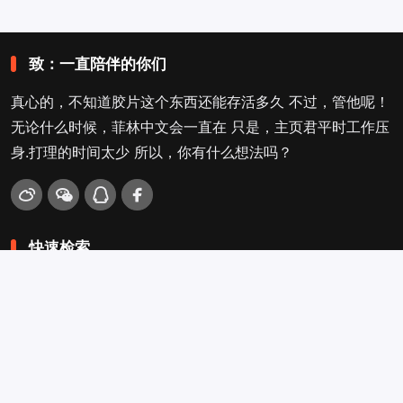
致：一直陪伴的你们
真心的，不知道胶片这个东西还能存活多久 不过，管他呢！
无论什么时候，菲林中文会一直在 只是，主页君平时工作压
身.打理的时间太少 所以，你有什么想法吗？
快速检索
爱拍照
旁轴
口袋机
活动
看电影
入门菌
吐槽坛
搜搜搜
关于菲林叔
冲扫店查询
留言吐槽