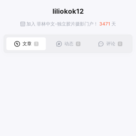
liliokok12
加入 菲林中文-独立胶片摄影门户！
3471
天
文章
动态
评论
1
0
0