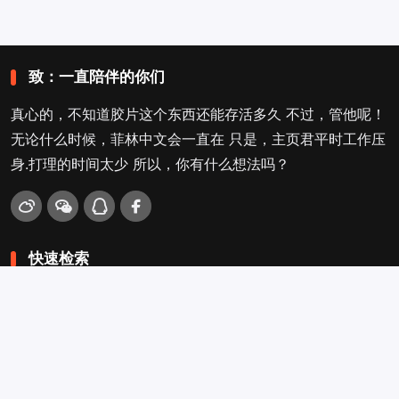
致：一直陪伴的你们
真心的，不知道胶片这个东西还能存活多久 不过，管他呢！
无论什么时候，菲林中文会一直在 只是，主页君平时工作压
身.打理的时间太少 所以，你有什么想法吗？
快速检索
爱拍照
旁轴
口袋机
活动
看电影
入门菌
吐槽坛
搜搜搜
关于菲林叔
冲扫店查询
留言吐槽