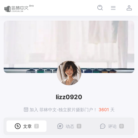
lizz0920
lizz0920
加入 菲林中文-独立胶片摄影门户！
3601
天
文章
动态
评论
2
0
0