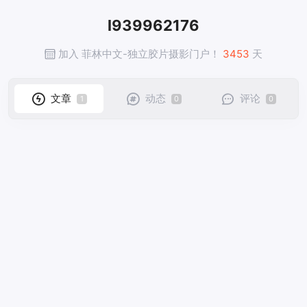
l939962176
加入 菲林中文-独立胶片摄影门户！
3453
天
文章
动态
评论
1
0
0