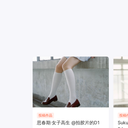
投稿作品
投稿
思春期·女子高生 @拍胶片的D1
Su