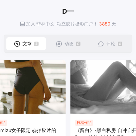
D一
加入 菲林中文-独立胶片摄影门户！
3880
天
文章
动态
评论
4
0
0
作品
投稿作品
kumizu女子限定 @拍胶片的
《留白》-黑白私房 自冲自