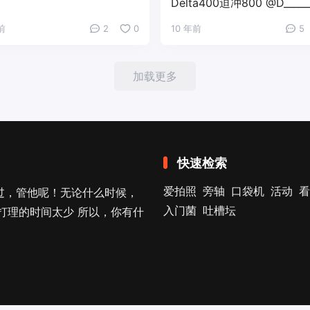
Delta400迫冲800 @D______
前
2
0
10 年前
5
加载更多
快速检索
爱拍照
旁轴
口袋机
活动
看
过，管他呢！无论什么时候，
入门菌
吐槽坛
打理的时间太少 所以，你有什