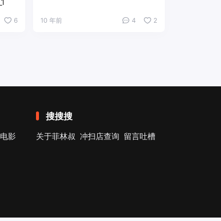
1
6
10 年前
4
2
搜搜搜
电影
关于菲林叔
冲扫店查询
留言吐槽